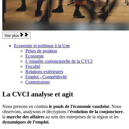
Voir plus
Economie et politique à la Une
Prises de position
Economie
L’enquête conjoncturelle de la CVCI
Fiscalité
Relations extérieures
Emploi - Compétitivité
Commissions
La CVCI analyse et agit
Nous prenons en continu
le pouls de l'économie vaudoise.
Nous
observons, analysons et décryp­tons l’
évolution de la conjoncture
,
la
marche des affaires
au sein des entreprises de la région et les
dynamiques de l’emploi
.