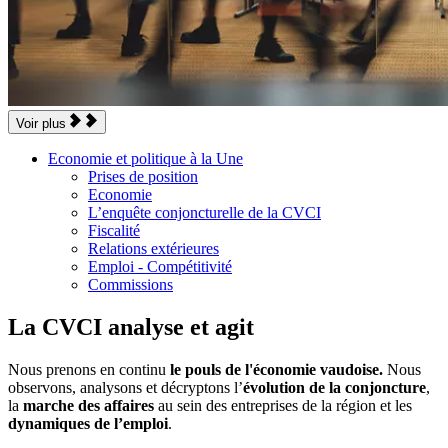
Voir plus
Economie et politique à la Une
Prises de position
Economie
L’enquête conjoncturelle de la CVCI
Fiscalité
Relations extérieures
Emploi - Compétitivité
Commissions
La CVCI analyse et agit
Nous prenons en continu
le pouls de l'économie vaudoise.
Nous
observons, analysons et décryp­tons l’
évolution de la conjoncture
,
la
marche des affaires
au sein des entreprises de la région et les
dynamiques de l’emploi
.