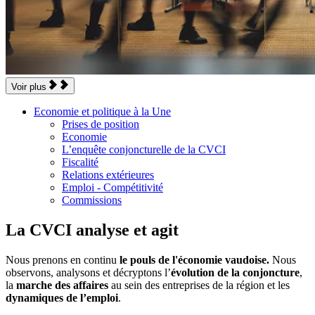
Voir plus
Economie et politique à la Une
Prises de position
Economie
L’enquête conjoncturelle de la CVCI
Fiscalité
Relations extérieures
Emploi - Compétitivité
Commissions
La CVCI analyse et agit
Nous prenons en continu
le pouls de l'économie vaudoise.
Nous
observons, analysons et décryp­tons l’
évolution de la conjoncture
,
la
marche des affaires
au sein des entreprises de la région et les
dynamiques de l’emploi
.