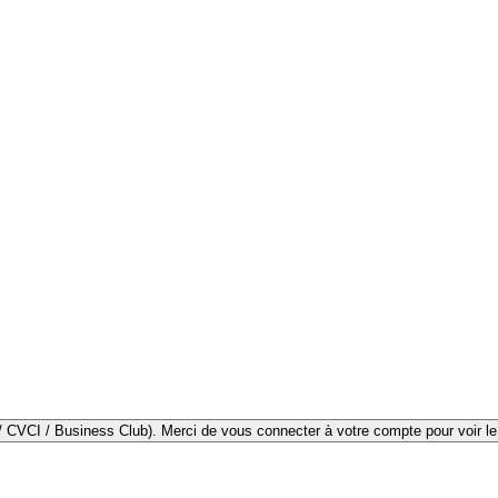
Les tarifs diffèrent selon votre statut d'adhésion (non-membre / CVC