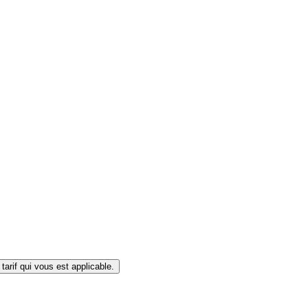
I / Business Club). Merci de vous connecter à votre compte pour voir le tarif qui vous est applicable.