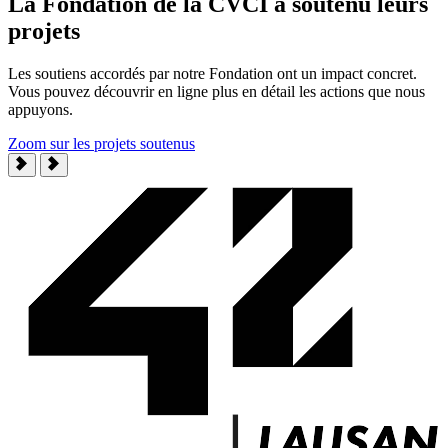
La Fondation de la CVCI a soutenu leurs
projets
Les soutiens accordés par notre Fondation ont un impact concret.
Vous pouvez découvrir en ligne plus en détail les actions que nous
appuyons.
Zoom sur les projets soutenus
—