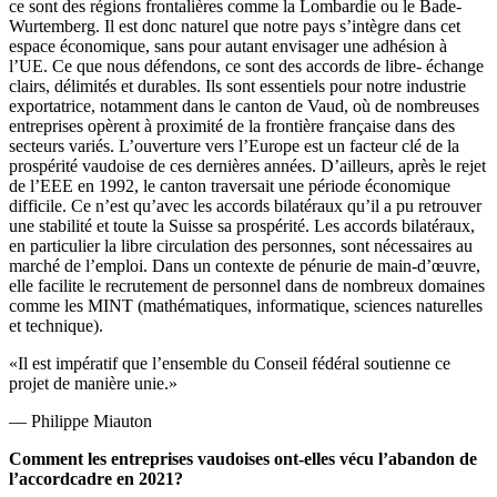
ce sont des régions frontalières comme la Lombardie ou le Bade-
Wurtemberg. Il est donc naturel que notre pays s’intègre dans cet
espace économique, sans pour autant envisager une adhésion à
l’UE. Ce que nous défendons, ce sont des accords de libre- échange
clairs, délimités et durables. Ils sont essentiels pour notre industrie
exportatrice, notamment dans le canton de Vaud, où de nombreuses
entreprises opèrent à proximité de la frontière française dans des
secteurs variés. L’ouverture vers l’Europe est un facteur clé de la
prospérité vaudoise de ces dernières années. D’ailleurs, après le rejet
de l’EEE en 1992, le canton traversait une période économique
difficile. Ce n’est qu’avec les accords bilatéraux qu’il a pu retrouver
une stabilité et toute la Suisse sa prospérité. Les accords bilatéraux,
en particulier la libre circulation des personnes, sont nécessaires au
marché de l’emploi. Dans un contexte de pénurie de main-d’œuvre,
elle facilite le recrutement de personnel dans de nombreux domaines
comme les MINT (mathématiques, informatique, sciences naturelles
et technique).
«Il est impératif que l’ensemble du Conseil fédéral soutienne ce
projet de manière unie.»
— Philippe Miauton
Comment les entreprises vaudoises ont-elles vécu l’abandon de
l’accordcadre en 2021?