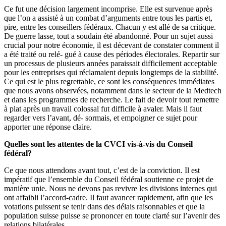
Ce fut une décision largement incomprise. Elle est survenue après
que l’on a assisté à un combat d’arguments entre tous les partis et,
pire, entre les conseillers fédéraux. Chacun y est allé de sa critique.
De guerre lasse, tout a soudain été abandonné. Pour un sujet aussi
crucial pour notre économie, il est décevant de constater comment il
a été traité ou relé- gué à cause des périodes électorales. Repartir sur
un processus de plusieurs années paraissait difficilement acceptable
pour les entreprises qui réclamaient depuis longtemps de la stabilité.
Ce qui est le plus regrettable, ce sont les conséquences immédiates
que nous avons observées, notamment dans le secteur de la Medtech
et dans les programmes de recherche. Le fait de devoir tout remettre
à plat après un travail colossal fut difficile à avaler. Mais il faut
regarder vers l’avant, dé- sormais, et empoigner ce sujet pour
apporter une réponse claire.
Quelles sont les attentes de la CVCI vis-à-vis du Conseil
fédéral?
Ce que nous attendons avant tout, c’est de la conviction. Il est
impératif que l’ensemble du Conseil fédéral soutienne ce projet de
manière unie. Nous ne devons pas revivre les divisions internes qui
ont affaibli l’accord-cadre. Il faut avancer rapidement, afin que les
votations puissent se tenir dans des délais raisonnables et que la
population suisse puisse se prononcer en toute clarté sur l’avenir des
relations bilatérales.