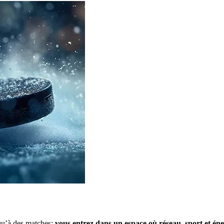
qu’à des matches:
vous entrez dans un espace où réseau, sport et éne