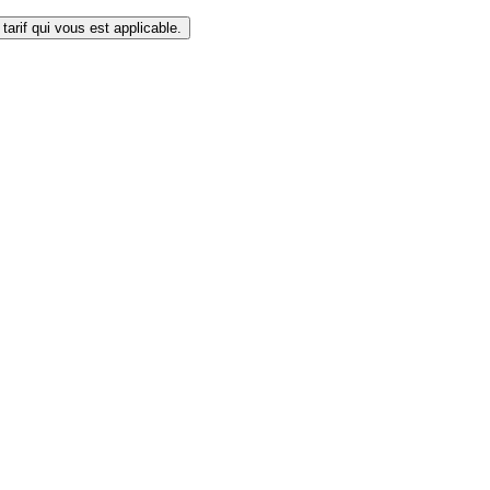
I / Business Club). Merci de vous connecter à votre compte pour voir le tarif qui vous est applicable.