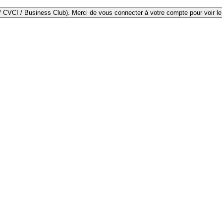
Les tarifs diffèrent selon votre statut d'adhésion (non-membre / CVC