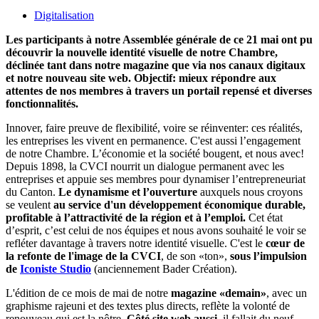
Digitalisation
Les participants à notre Assemblée générale de ce 21 mai ont pu
découvrir la nouvelle identité visuelle de notre Chambre,
déclinée tant dans notre magazine que via nos canaux digitaux
et notre nouveau site web. Objectif: mieux répondre aux
attentes de nos membres à travers un portail repensé et diverses
fonctionnalités.
Innover, faire preuve de flexibilité, voire se réinventer: ces réalités,
les entreprises les vivent en permanence. C'est aussi l’engagement
de notre Chambre. L’économie et la société bougent, et nous avec!
Depuis 1898, la CVCI nourrit un dialogue permanent avec les
entreprises et appuie ses membres pour dynamiser l’entrepreneuriat
du Canton.
Le dynamisme et l’ouverture
auxquels nous croyons
se veulent
au service d'un développement économique durable,
profitable à l’attractivité de la région et à l’emploi.
Cet état
d’esprit, c’est celui de nos équipes et nous avons souhaité le voir se
refléter davantage à travers notre identité visuelle. C'est le
cœur de
la refonte de l'image de la CVCI
, de son «ton»,
sous l’impulsion
de
Iconiste Studio
(anciennement Bader Création).
L'édition de ce mois de mai de notre
magazine «demain»
, avec un
graphisme rajeuni et des textes plus directs, reflète la volonté de
renouveau qui est la nôtre.
Côté site web aussi,
il fallait du neuf