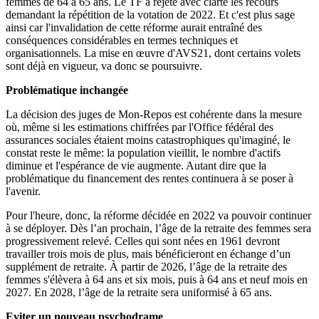
femmes de 64 à 65 ans. Le TF a rejeté avec clarté les recours
demandant la répétition de la votation de 2022. Et c'est plus sage
ainsi car l'invalidation de cette réforme aurait entraîné des
conséquences considérables en termes techniques et
organisationnels. La mise en œuvre d'AVS21, dont certains volets
sont déjà en vigueur, va donc se poursuivre.
Problématique inchangée
La décision des juges de Mon-Repos est cohérente dans la mesure
où, même si les estimations chiffrées par l'Office fédéral des
assurances sociales étaient moins catastrophiques qu'imaginé, le
constat reste le même: la population vieillit, le nombre d'actifs
diminue et l'espérance de vie augmente. Autant dire que la
problématique du financement des rentes continuera à se poser à
l'avenir.
Pour l'heure, donc, la réforme décidée en 2022 va pouvoir continuer
à se déployer. Dès l’an prochain, l’âge de la retraite des femmes sera
progressivement relevé. Celles qui sont nées en 1961 devront
travailler trois mois de plus, mais bénéficieront en échange d’un
supplément de retraite. À partir de 2026, l’âge de la retraite des
femmes s'élèvera à 64 ans et six mois, puis à 64 ans et neuf mois en
2027. En 2028, l’âge de la retraite sera uniformisé à 65 ans.
Eviter un nouveau psychodrame