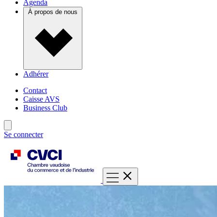
Agenda
À propos de nous
Adhérer
Contact
Caisse AVS
Business Club
Se connecter