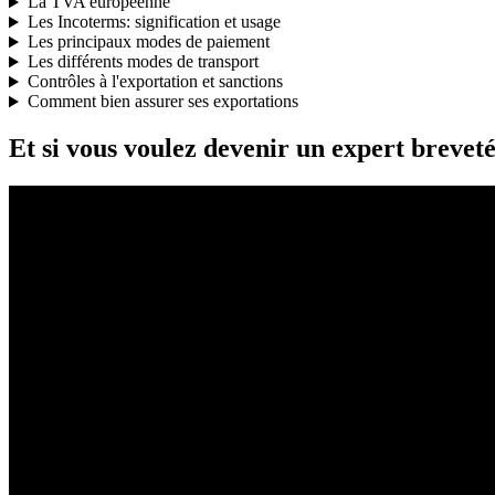
La TVA européenne
Les Incoterms: signification et usage
Les principaux modes de paiement
Les différents modes de transport
Contrôles à l'exportation et sanctions
Comment bien assurer ses exportations
Et si vous voulez devenir un expert breveté.