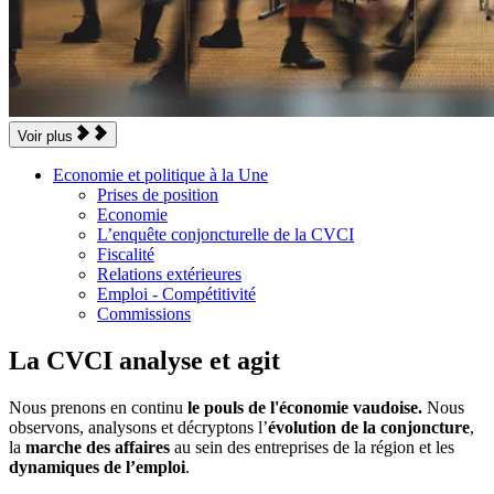
Voir plus
Economie et politique à la Une
Prises de position
Economie
L’enquête conjoncturelle de la CVCI
Fiscalité
Relations extérieures
Emploi - Compétitivité
Commissions
La CVCI analyse et agit
Nous prenons en continu
le pouls de l'économie vaudoise.
Nous
observons, analysons et décryp­tons l’
évolution de la conjoncture
,
la
marche des affaires
au sein des entreprises de la région et les
dynamiques de l’emploi
.